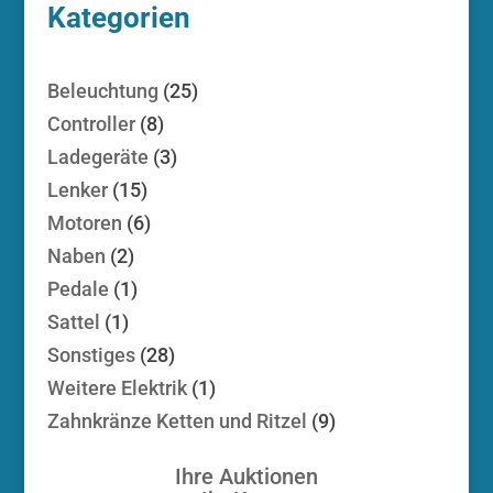
Kategorien
25
Beleuchtung
25
Produkte
8
Controller
8
Produkte
3
Ladegeräte
3
Produkte
15
Lenker
15
Produkte
6
Motoren
6
Produkte
2
Naben
2
Produkte
1
Pedale
1
Produkt
1
Sattel
1
Produkt
28
Sonstiges
28
Produkte
1
Weitere Elektrik
1
Produkt
9
Zahnkränze Ketten und Ritzel
9
Produkte
Ihre Auktionen