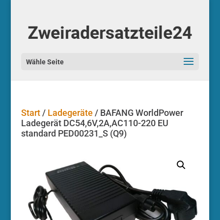
Start
/
Ladegeräte
/ BAFANG WorldPower
Ladegerät DC54,6V,2A,AC110-220 EU
standard PED00231_S (Q9)