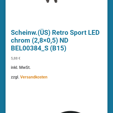
Scheinw.(ÜS) Retro Sport LED
chrom (2,8×0,5) ND
BEL00384_S (B15)
5,88
€
inkl. MwSt.
zzgl.
Versandkosten