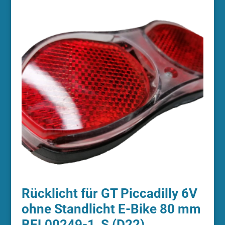
Rücklicht für GT Piccadilly 6V
ohne Standlicht E-Bike 80 mm
BEL00249-1_S (D22)