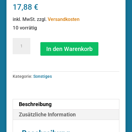
17,88
€
inkl. MwSt.
zzgl.
Versandkosten
10 vorrätig
Entlüftungskit
SRAM
In den Warenkorb
hydraulische
Bremsleitungen
HOSEBARB
THREADED
Kategorie:
Sonstiges
100
Stk
(B19)
Menge
Beschreibung
Zusätzliche Information