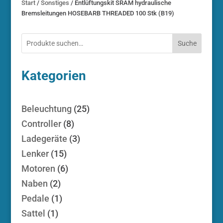
Start
/
Sonstiges
/ Entlüftungskit SRAM hydraulische
Bremsleitungen HOSEBARB THREADED 100 Stk (B19)
Suche
Kategorien
25
Beleuchtung
25
Produkte
8
Controller
8
Produkte
3
Ladegeräte
3
Produkte
15
Lenker
15
Produkte
6
Motoren
6
Produkte
2
Naben
2
Produkte
1
Pedale
1
Produkt
1
Sattel
1