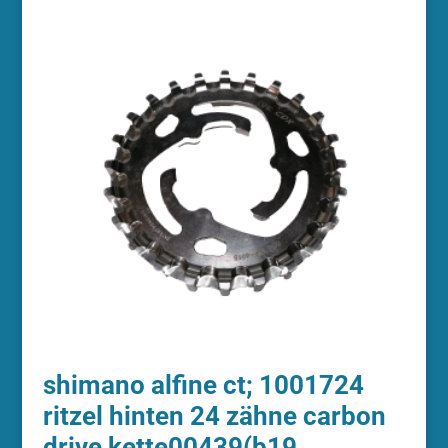
shimano alfine ct; 1001724
ritzel hinten 24 zähne carbon
drive kette00439(b19