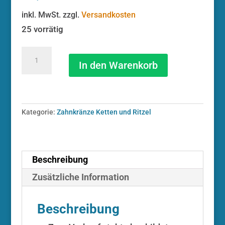
inkl. MwSt.
zzgl.
Versandkosten
25 vorrätig
GATES
Bremsk.-
In den Warenkorb
v
Disc
Avid
ELIXIR
Kategorie:
Zahnkränze Ketten und Ritzel
5
inkl.
BH
Grace
MX
Beschreibung
MGE012-
Zusätzliche Information
01
BRE00872
(C2)
Beschreibung
Menge