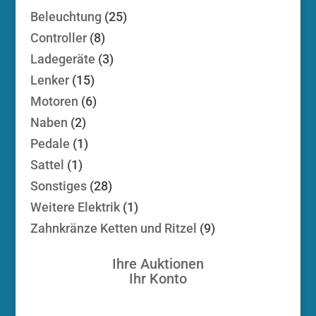
25
Beleuchtung
25
Produkte
8
Controller
8
Produkte
3
Ladegeräte
3
Produkte
15
Lenker
15
Produkte
6
Motoren
6
Produkte
2
Naben
2
Produkte
1
Pedale
1
Produkt
1
Sattel
1
Produkt
28
Sonstiges
28
Produkte
1
Weitere Elektrik
1
Produkt
9
Zahnkränze Ketten und Ritzel
9
Produkte
Ihre Auktionen
Ihr Konto