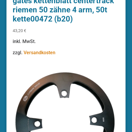
gates kettenblatt centertrack
riemen 50 zähne 4 arm, 50t
kette00472 (b20)
43,20
€
inkl. MwSt.
zzgl.
Versandkosten