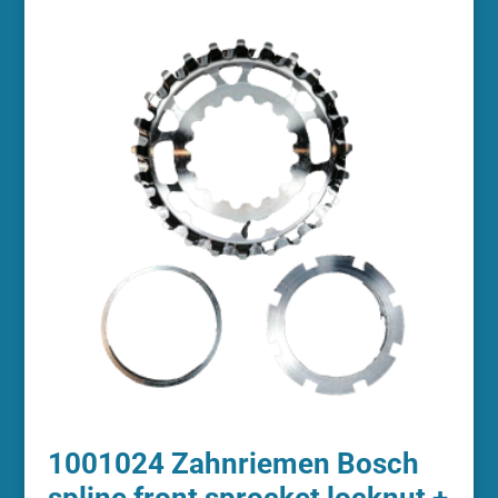
1001024 Zahnriemen Bosch
spline front sprocket locknut +