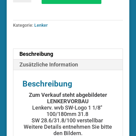
SW-
Logo
1
1/8"
Kategorie:
Lenker
100/180mm
31.8
schwarz
LENK01139
(E11)
Beschreibung
Menge
Zusätzliche Information
Beschreibung
Zum Verkauf steht abgebildeter
LENKERVORBAU
Lenkerv. wvb SW-Logo 1 1/8″
100/180mm 31.8
SW 28.6/31.8/100 verstellbar
Weitere Details entnehmen Sie bitte
den Bildern.