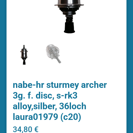
nabe-hr sturmey archer
3g. f. disc, s-rk3
alloy,silber, 36loch
laura01979 (c20)
34,80
€