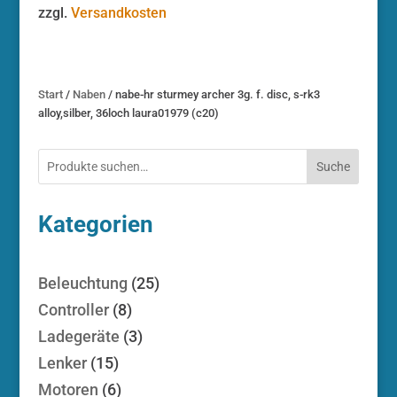
zzgl.
Versandkosten
Start
/
Naben
/ nabe-hr sturmey archer 3g. f. disc, s-rk3
alloy,silber, 36loch laura01979 (c20)
Suche
Kategorien
25
Beleuchtung
25
Produkte
8
Controller
8
Produkte
3
Ladegeräte
3
Produkte
15
Lenker
15
Produkte
6
Motoren
6