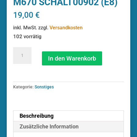
M670 SCHALT00902 (E8)
19,00
€
inkl. MwSt.
zzgl.
Versandkosten
102 vorrätig
SHIMANO
Umwerfer
In den Warenkorb
SLX
34,9
66-
69
Kategorie:
Sonstiges
42
Zähne
FD-
M670
SCHALT00902
Beschreibung
(E8)
Zusätzliche Information
Menge