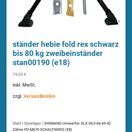
ständer hebie fold rex schwarz
bis 80 kg zweibeinständer
stan00190 (e18)
19,00
€
inkl. MwSt.
zzgl.
Versandkosten
Start
/
Sonstiges
/ SHIMANO Umwerfer SLX 34,9 66-69 42
Zähne FD-M670 SCHALT00902 (E8)